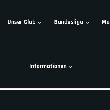
Unser Club
Bundesliga
Ma
roßes kündigt sich 
 etwas Großes an! Unser Shop ist in Arbeit und wird bald
Informationen