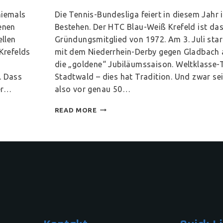
niemals
Die Tennis-Bundesliga feiert in diesem Jahr 
enen
Bestehen. Der HTC Blau-Weiß Krefeld ist das
ellen
Gründungsmitglied von 1972. Am 3. Juli star
Krefelds
mit dem Niederrhein-Derby gegen Gladbach a
die „goldene“ Jubiläumssaison. Weltklasse-T
. Dass
Stadtwald – dies hat Tradition. Und zwar seit
er…
also vor genau 50…
READ MORE