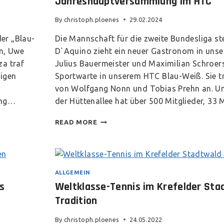
Jahreshauptversammlung im HTC
By
christoph.ploenes
29.02.2024
er „Blau-
Die Mannschaft für die zweite Bundesliga st
n, Uwe
D`Aquino zieht ein neuer Gastronom in unse
za traf
Julius Bauermeister und Maximilian Schroers
tigen
Sportwarte in unserem HTC Blau-Weiß. Sie t
von Wolfgang Nonn und Tobias Prehn an. Un
ing…
der Hüttenallee hat über 500 Mitglieder, 3
READ MORE
ALLGEMEIN
s
Weltklasse-Tennis im Krefelder Sta
Tradition
By
christoph.ploenes
24.05.2022