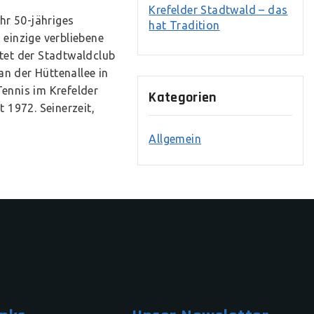
Krefelder Stadtwald – das
ihr 50-jähriges
hat Tradition
 einzige verbliebene
tet der Stadtwaldclub
n der Hüttenallee in
ennis im Krefelder
Kategorien
 1972. Seinerzeit,
Allgemein